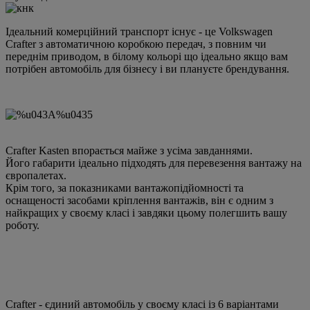
Ідеальний комерційний транспорт існує - це Volkswagen
Crafter з автоматичною коробкою передач, з повним чи
переднім приводом, в білому кольорі що ідеально якщо вам
потрібен автомобіль для бізнесу і ви плануєте брендування.
Crafter Kasten впорається майже з усіма завданнями.
Його габарити ідеально підходять для перевезення вантажу на
європалетах.
Крім того, за показниками вантажопідйомності та
оснащеності засобами кріплення вантажів, він є одним з
найкращих у своєму класі і завдяки цьому полегшить вашу
роботу.
Crafter - єдиний автомобіль у своєму класі із 6 варіантами