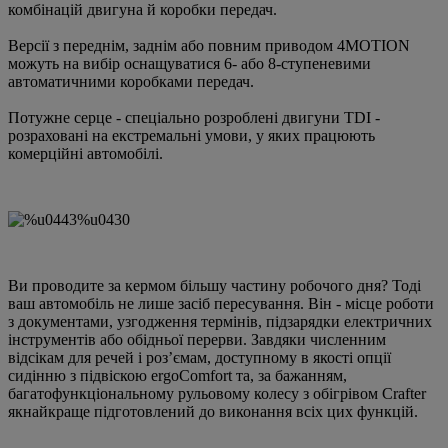
комбінацій двигуна й коробки передач.
Версії з переднім, заднім або повним приводом 4MOTION
можуть на вибір оснащуватися 6- або 8-ступеневими
автоматичними коробками передач.
Потужне серце - спеціально розроблені двигуни TDI -
розраховані на екстремальні умови, у яких працюють
комерційні автомобілі.
Ви проводите за кермом більшу частину робочого дня? Тоді
ваш автомобіль не лише засіб пересування. Він - місце роботи
з документами, узгодження термінів, підзарядки електричних
інструментів або обідньої перерви. Завдяки численним
відсікам для речей і розʼємам, доступному в якості опції
сидінню з підвіскою ergoComfort та, за бажанням,
багатофункціональному рульовому колесу з обігрівом Crafter
якнайкраще підготовлений до виконання всіх цих функцій.