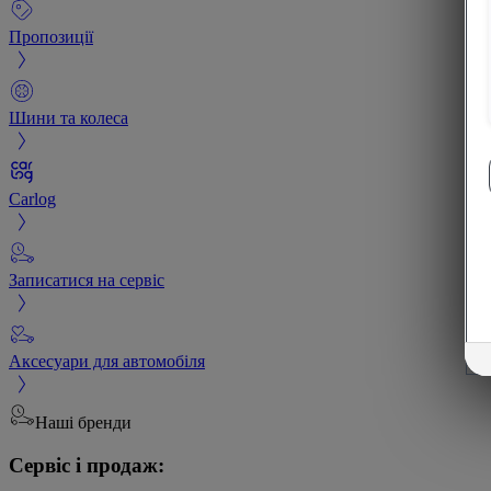
Пропозиції
Шини та колеса
Carlog
Записатися на сервіс
Аксесуари для автомобіля
Наші бренди
Сервіс і продаж: