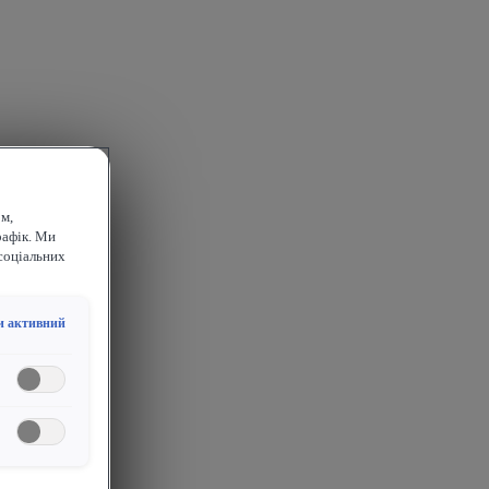
м,
рафік. Ми
соціальних
и активний