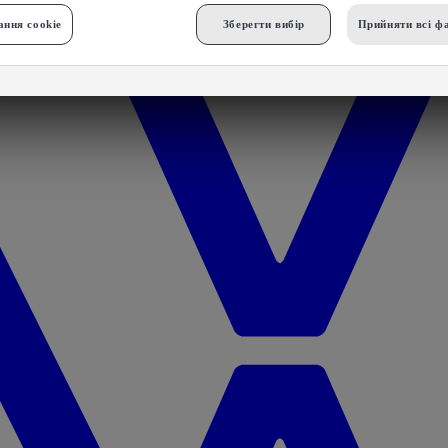
ння cookie
Зберегти вибір
Прийняти всі фа