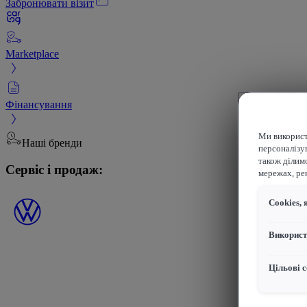
Забронювати візит
Marketplace
Фінансування
Ми використ
Наші бренди
персоналізув
також ділим
Сервіс і продаж:
мережах, рек
Сookies, 
Використ
Цільові с