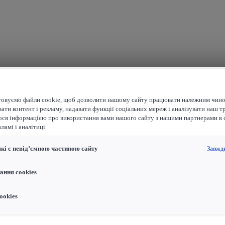
овуємо файли cookie, щоб дозволити нашому сайту працювати належним чино
ати контент і рекламу, надавати функції соціальних мереж і аналізувати наш т
ося інформацією про використання вами нашого сайту з нашими партнерами в 
ламі і аналітиці.
які є невід’ємною частиною сайту
Завжд
ання cookies
ookies