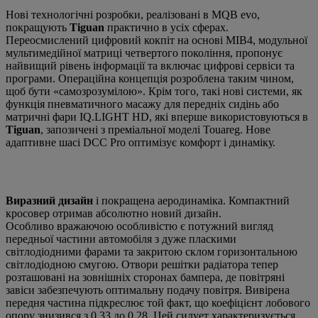
Нові технологічні розробки, реалізовані в MQB evo,
покращують
Tiguan
практично в усіх сферах.
Переосмислений цифровий кокпіт на основі MIB4, модульної
мультимедійної матриці четвертого покоління, пропонує
найвищий рівень інформації та включає цифрові сервіси та
програми. Операційна концепція розроблена таким чином,
щоб бути «самозрозумілою». Крім того, такі нові системи, як
функція пневматичного масажу для передніх сидінь або
матричні фари IQ.LIGHT HD, які вперше використовуються в
Tiguan
, запозичені з преміальної моделі Touareg. Нове
адаптивне шасі DCC Pro оптимізує комфорт і динаміку.
Виразний дизайн
і покращена аеродинаміка. Компактний
кросовер отримав абсолютно новий дизайн.
Особливо вражаючою особливістю є потужний вигляд
передньої частини автомобіля з дуже пласкими
світлодіодними фарами та закритою склом горизонтальною
світлодіодною смугою. Отвори решітки радіатора тепер
розташовані на зовнішніх сторонах бампера, де повітряні
завіси забезпечують оптимальну подачу повітря. Вивірена
передня частина підкреслює той факт, що коефіцієнт лобового
опору знизився з 0,33 до 0,28. Цей силует характеризується