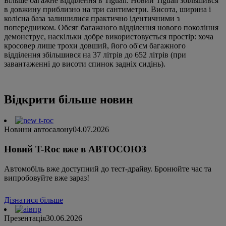
Більше багажне відділення в Tiguan. Новий Tiguan збільшився
в довжину приблизно на три сантиметри. Висота, ширина і
колісна база залишилися практично ідентичними з
попередником. Обсяг багажного відділення нового покоління
демонструє, наскільки добре використовується простір: хоча
кросовер лише трохи довший, його об'єм багажного
відділення збільшився на 37 літрів до 652 літрів (при
завантаженні до висоти спинок задніх сидінь).
Відкрити більше новин
Новини автосалону
04.07.2026
Новий T-Roc вже в АВТОСОЮЗ
Автомобіль вже доступний до тест-драйву. Бронюйте час та
випробовуйте вже зараз!
Дізнатися більше
Презентація
30.06.2026