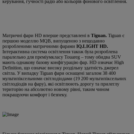
керування, гучності радіо або кольорів фонового освітлення.
Матричні фари HD вперше представлені в
Tiguan.
Tiguan є
першою моделлю MQB, випущеною з нещодавно
розробленими матричними фарами
IQ.LIGHT HD.
Інтерактивна система освітлення також була розроблена
паралельно для преміумкласу Touareg – тому обидва SUV
мають однакову базову конфігурацію фар. HD означає High
Definition, що означає високу роздільну здатність джерел
світла. У випадку Tiguan фари оснащені загалом 38 400
мультипіксельними світлодіодами (19 200 мультипіксельних
світлодіодів на фару), які освітлюють дорогу та прилеглу
територію на абсолютно новому рівні, таким чином
покращуючи комфорт і безпеку.