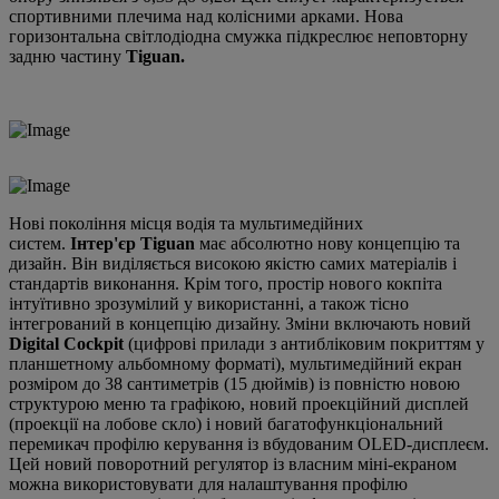
спортивними плечима над колісними арками. Нова
горизонтальна світлодіодна смужка підкреслює неповторну
задню частину
Tiguan.
Нові покоління місця водія та мультимедійних
систем.
Інтер'єр Tiguan
має абсолютно нову концепцію та
дизайн. Він виділяється високою якістю самих матеріалів і
стандартів виконання. Крім того, простір нового кокпіта
інтуїтивно зрозумілий у використанні, а також тісно
інтегрований в концепцію дизайну. Зміни включають новий
Digital Cockpit
(цифрові прилади з антибліковим покриттям у
планшетному альбомному форматі), мультимедійний екран
розміром до 38 сантиметрів (15 дюймів) із повністю новою
структурою меню та графікою, новий проекційний дисплей
(проекції на лобове скло) і новий багатофункціональний
перемикач профілю керування із вбудованим OLED-дисплеєм.
Цей новий поворотний регулятор із власним міні-екраном
можна використовувати для налаштування профілю