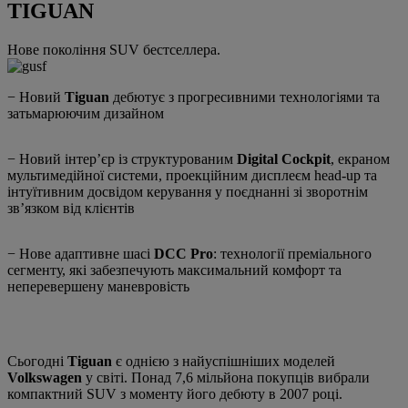
TIGUAN
Нове покоління SUV бестселлера.
− Новий
Tiguan
дебютує з прогресивними технологіями та
затьмарюючим дизайном
− Новий інтерʼєр із структурованим
Digital Cockpit
, екраном
мультимедійної системи, проекційним дисплеєм head-up та
інтуїтивним досвідом керування у поєднанні зі зворотнім
звʼязком від клієнтів
− Нове адаптивне шасі
DCC Pro
: технології преміального
сегменту, які забезпечують максимальний комфорт та
неперевершену маневровість
Сьогодні
Tiguan
є однією з найуспішніших моделей
Volkswagen
у світі. Понад 7,6 мільйона покупців вибрали
компактний SUV з моменту його дебюту в 2007 році.