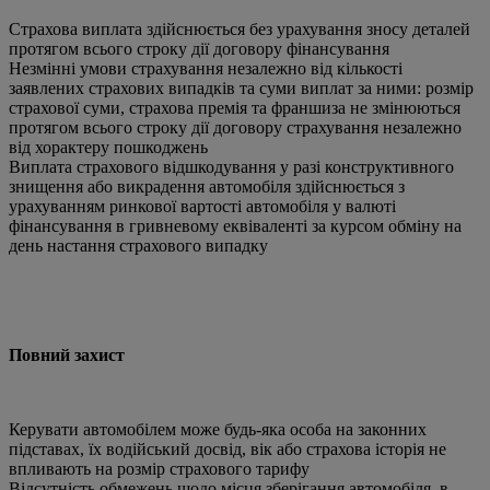
Страхова виплата здійснюється без урахування зносу деталей
протягом всього строку дії договору фінансування
Незмінні умови страхування незалежно від кількості
заявлених страхових випадків та суми виплат за ними: розмір
страхової суми, страхова премія та франшиза не змінюються
протягом всього строку дії договору страхування незалежно
від хорактеру пошкоджень
Виплата страхового відшкодування у разі конструктивного
знищення або викрадення автомобіля здійснюється з
урахуванням ринкової вартості автомобіля у валюті
фінансування в гривневому еквіваленті за курсом обміну на
день настання страхового випадку
Повний захист
Керувати автомобілем може будь-яка особа на законних
підставах, їх водійський досвід, вік або страхова історія не
впливають на розмір страхового тарифу
Відсутність обмежень щодо місця зберігання автомобіля, в