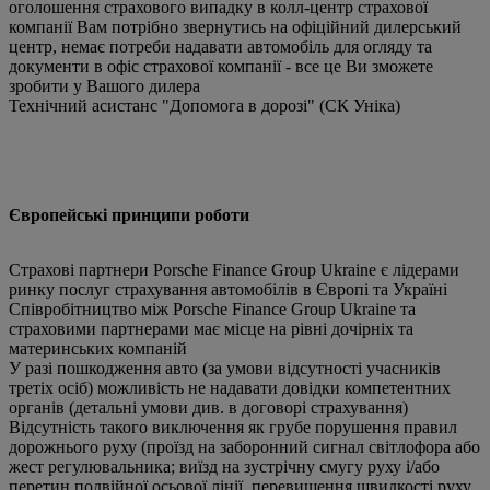
оголошення страхового випадку в колл-центр страхової
компанії Вам потрібно звернутись на офіційний дилерський
центр, немає потреби надавати автомобіль для огляду та
документи в офіс страхової компанії - все це Ви зможете
зробити у Вашого дилера
Технічний асистанс "Допомога в дорозі" (СК Уніка)
Європейські принципи роботи
Страхові партнери Porsche Finance Group Ukraine є лідерами
ринку послуг страхування автомобілів в Європі та Україні
Співробітництво між Porsche Finance Group Ukraine та
страховими партнерами має місце на рівні дочірніх та
материнських компаній
У разі пошкодження авто (за умови відсутності учасників
третіх осіб) можливість не надавати довідки компетентних
органів (детальні умови див. в договорі страхування)
Відсутність такого виключення як грубе порушення правил
дорожнього руху (проїзд на заборонний сигнал світлофора або
жест регулювальника; виїзд на зустрічну смугу руху і/або
перетин подвійної осьової лінії, перевищення швидкості руху