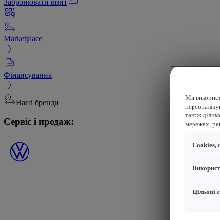
Забронювати візит
Marketplace
Фінансування
Ми використ
Наші бренди
персоналізув
також ділим
Сервіс і продаж:
мережах, рек
Сookies, 
Використ
Цільові с