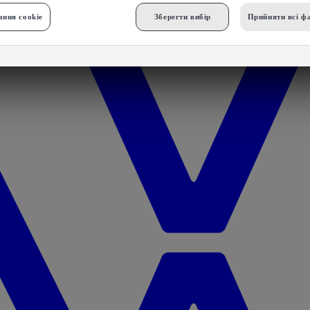
ння cookie
Зберегти вибір
Прийняти всі фа