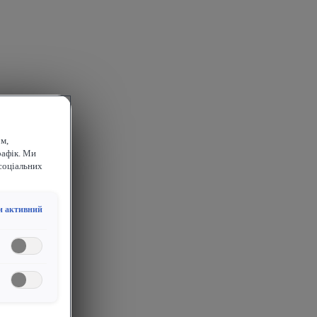
м,
рафік. Ми
соціальних
и активний